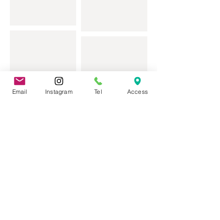
Email
Instagram
Tel
Access